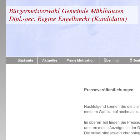
Bürgermeisterwahl Gemeinde Mühlhausen
Dipl.-oec. Regine Engelbrecht (Kandidatin)
Startseite
Aktuelles
Meine Motivation
Über mich
Öffent
Presseveröffentlichungen
Nachfolgend können Sie die bish
meinem Wahlkampf nochmals na
Im oberen Teil finden Sie Pres
unteren meine Anzeigen in 
Die Artikel sind jeweils chronol