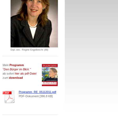
Dipl.-oec. Regine Engelbrecht (46)
Mein
Programm
"Den Bürger im Blick."
ab
sofort
hier als pdf-Datei
zum
download
Programm_RE_05112011.pdf
PDF-Dokument [386.8 KB]