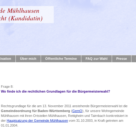
nde Mühlhausen
cht (Kandidatin)
ivation
Über mich
Öffentliche Termine
FAQ zur Wahl
Presse
Frage 8:
Wo finde ich die rechtlichen Grundlagen für die Bürgermeisterwahl?
Rechtsgrundlage für die am 13. November 2011 anstehende Bürgermeisterwahl ist die
Gemeindeordnung für Baden-Württemberg
(
GemO
), für unsere Wohngemeinde
Mühlhausen mit ihren Ortsteilen Mühlhausen, Rettigheim und Tairnbach konkretisiert in
der
Hauptsatzung der Gemeinde Mühlhausen
vom 31.10.2003, in Kraft getreten am
01.01.2004.