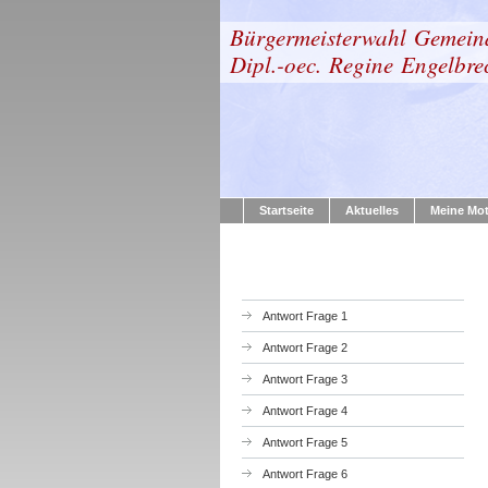
Bürgermeisterwahl Gemei
Dipl.-oec. Regine Engelbre
Startseite
Aktuelles
Meine Mot
Antwort Frage 1
Antwort Frage 2
Antwort Frage 3
Antwort Frage 4
Antwort Frage 5
Antwort Frage 6